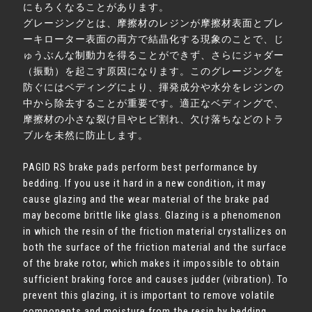
にもろくなることがあります。
グレージングとは、摩擦材のレジンが摩擦材表面とブレ
ーキローター表面の両方で結晶化する現象のことで、じ
ゅうぶんな制動力を得ることができず、さらにジャダー
（振動）を起こす原因になります。このグレージングを
防ぐにはベディングにより、揮発成分や水分をレジンの
中から除去することが重要です。適正なベディングで、
摩擦材の小さな裂け目やヒビ割れ、欠け落ちなどのトラ
ブルを未然に防止します。
PAGID RS brake pads perform best performance by
bedding. If you use it hard in a new condition, it may
cause glazing and the wear material of the brake pad
may become brittle like glass. Glazing is a phenomenon
in which the resin of the friction material crystallizes on
both the surface of the friction material and the surface
of the brake rotor, which makes it impossible to obtain
sufficient braking force and causes judder (vibration). To
prevent this glazing, it is important to remove volatile
components and moisture from the resin by bedding.