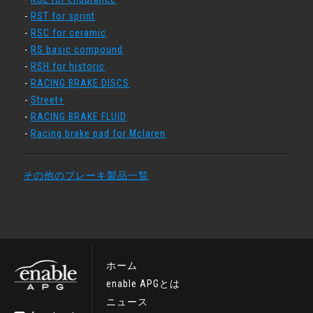
RST for sprint
RSC for ceramic
RS basic compound
RSH for historic
RACING BRAKE DISCS
Street+
RACING BRAKE FLUID
Racing brake pad for Mclaren
その他のブレーキ製品一覧
ホーム
enable APGとは
ニュース