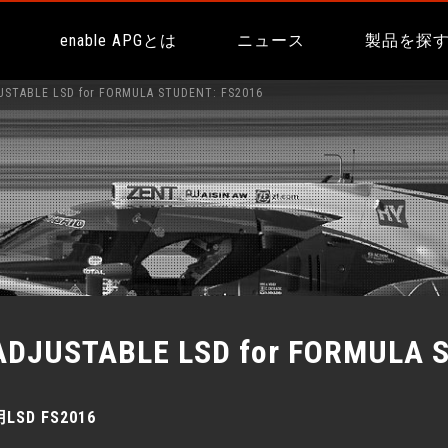
ム
enable APGとは
ニュース
製品を探
TABLE LSD for FORMULA STUDENT: FS2016
ADJUSTABLE LSD for FORMULA 
D FS2016