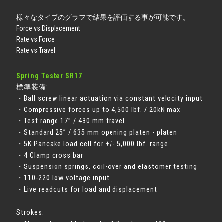
様々なタイプのグラフで結果を評価する事が可能です。
Force vs Displacement
Rate vs Force
Rate vs Travel
Spring Tester SR17
標準装備:
・Ball screw linear actuation via constant velocity input
・Compressive forces up to 4,500 lbf. / 20kN max
・Test range 17” / 430 mm travel
・Standard 25” / 635 mm opening platen - platen
・5K Pancake load cell for +/- 5,000 lbf. range
・4 Clamp cross bar
・Suspension springs, coil-over and elastomer testing
・110-220 low voltage input
・Live readouts for load and displacement
Strokes: